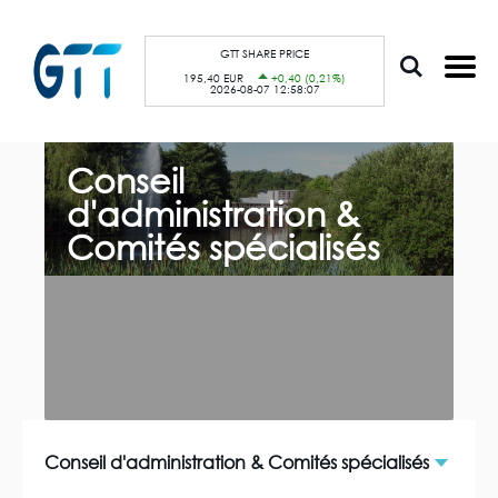
A
Panneau de gestion des cookies
l
l
e
GTT SHARE PRICE
r
195,40 EUR
+0,40 (0,21%)
a
2026-08-07 12:58:07
u
c
o
n
F
t
i
Conseil
e
l
n
d
d'administration &
u
'
p
A
Comités spécialisés
r
r
i
i
n
a
c
n
i
e
p
a
l
Conseil d'administration & Comités spécialisés