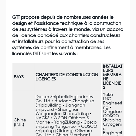
GTT propose depuis de nombreuses années le
design et l’assistance technique à la construction
de ses systèmes à travers le monde, via un accord
de licence concédé aux chantiers constructeurs
et installateurs pour la construction de ses
systèmes de confinement à membranes. Les
licenciés GTT sont les suivants :
INSTALLAT
EURS
CHANTIERS DE CONSTRUCTION
MEMBRA
PAYS
LICENCIES
NE
LICENCIE
S
Yoke
Dalian Shipbuilding Industry
LNG
Co. Ltd ▪ Hudong-Zhonghua
Engineeri
Shipbuilding ▪ Jiangnan
ng ▪
Shipyard ▪ Shanghai
Qingdao
Waigaoqiao Shipbuilding ▪
COSCO
NACKS ▪ WISON Offshore &
Chine
Shipping
Marine ▪ YangZiJiang ▪ Cosco
(P.R.)
Cryogeni
Shipping Yangzhou ▪ COSCO
c
Shipping (Qidong) Offshore
Engineeri
Co., Ltd ▪ China Merchant