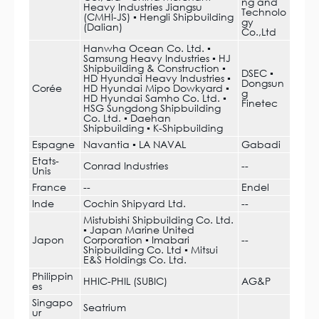
ng and
Heavy Industries Jiangsu
Technolo
(CMHI-JS) ▪ Hengli Shipbuilding
gy
(Dalian)
Co.,Ltd
Hanwha Ocean Co. Ltd. ▪
Samsung Heavy Industries ▪ HJ
Shipbuilding & Construction ▪
DSEC ▪
HD Hyundai Heavy Industries ▪
Dongsun
Corée
HD Hyundai Mipo Dowkyard ▪
g
HD Hyundai Samho Co. Ltd. ▪
Finetec
HSG Sungdong Shipbuilding
Co. Ltd. ▪ Daehan
Shipbuilding ▪ K-Shipbuilding
Espagne
Navantia ▪ LA NAVAL
Gabadi
Etats-
Conrad Industries
--
Unis
France
--
Endel
Inde
Cochin Shipyard Ltd.
--
Mistubishi Shipbuilding Co. Ltd.
▪ Japan Marine United
Japon
Corporation ▪ Imabari
--
Shipbuilding Co. Ltd ▪ Mitsui
E&S Holdings Co. Ltd.
Philippin
HHIC-PHIL (SUBIC)
AG&P
es
Singapo
Seatrium
ur