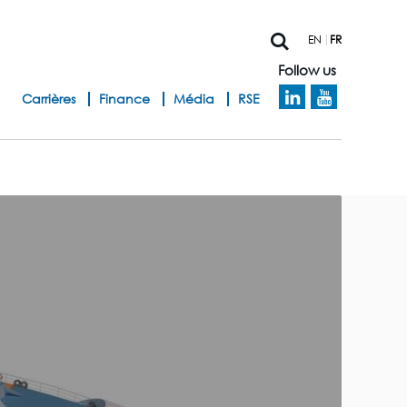
EN
FR
Follow us
h
Carrières
Finance
Média
RSE
e
a
d
b
a
n
d