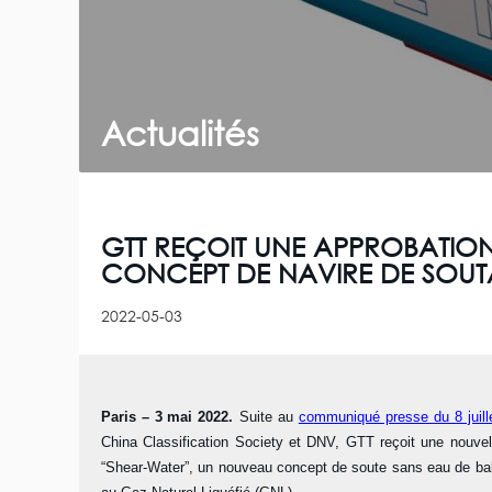
Actualités
GTT REÇOIT UNE APPROBATION 
CONCEPT DE NAVIRE DE SOUTA
2022-05-03
Paris – 3
mai 2022.
Suite au
co
mmuniqué presse du 8 juill
China Classification Society et DNV, GTT reçoit une nouvel
“Shear-Water”, un nouveau concept de soute sans eau de ball