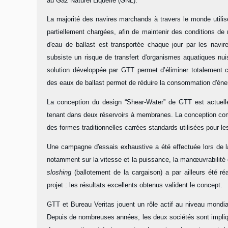
au Gaz Naturel Liquéfié (GNL).
La majorité des navires marchands à travers le monde utilise
partiellement chargées, afin de maintenir des conditions de 
d'eau de ballast est transportée chaque jour par les navir
subsiste un risque de transfert d'organismes aquatiques nuis
solution développée par GTT permet d’éliminer totalement ce r
des eaux de ballast permet de réduire la consommation d'éne
La conception du design “Shear-Water” de GTT est actuelle
tenant dans deux réservoirs à membranes. La conception comp
des formes traditionnelles carrées standards utilisées pour l
Une campagne d'essais exhaustive a été effectuée lors de la
notamment sur la vitesse et la puissance, la manœuvrabilité
sloshing
(ballotement de la cargaison)
a par ailleurs été r
projet : les résultats excellents obtenus valident le concept.
GTT et Bureau Veritas jouent un rôle actif au niveau mondial
Depuis de nombreuses années, les deux sociétés sont impl