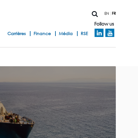
EN
FR
Follow us
h
Carrières
Finance
Média
RSE
e
a
d
b
a
n
d