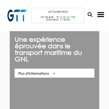
A
Panneau de gestion des cookies
l
l
e
GTT SHARE PRICE
r
197,00 EUR
+0,20 (0,10%)
a
2026-08-07 17:35:00
u
c
o
n
t
Une expérience
G
e
n
éprouvée dans le
c
u
p
transport maritime du
n
r
i
GNL
n
Qu
c
co
i
es
p
na
a
Plus d'informations
l