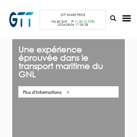
A
Panneau de gestion des cookies
l
l
e
GTT SHARE PRICE
r
196,80 EUR
+1,80 (0,92%)
a
2026-08-06 17:35:28
u
c
o
n
t
Une expérience
G
e
n
éprouvée dans le
c
u
p
transport maritime du
n
r
i
GNL
n
Qu
c
co
i
es
p
na
a
Plus d'informations
l