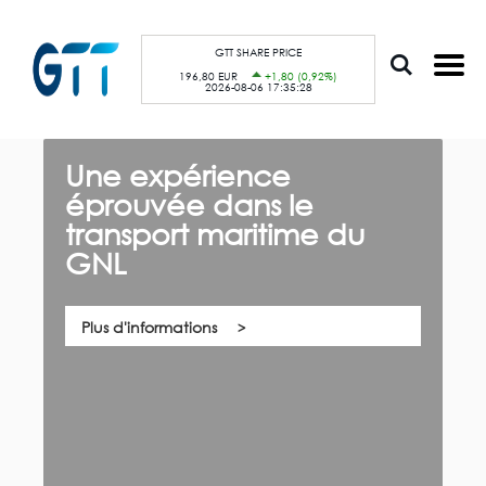
A
Panneau de gestion des cookies
l
l
e
GTT SHARE PRICE
r
196,80 EUR
+1,80 (0,92%)
a
2026-08-06 17:35:28
u
c
o
n
t
Une expérience
G
e
n
éprouvée dans le
c
u
p
transport maritime du
n
r
i
GNL
n
Qu
c
co
i
es
p
na
a
Plus d'informations
l