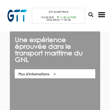
A
Panneau de gestion des cookies
l
l
e
GTT SHARE PRICE
r
196,80 EUR
+1,80 (0,92%)
a
2026-08-06 17:35:28
u
c
o
n
t
Une expérience
G
e
n
éprouvée dans le
c
u
p
transport maritime du
n
r
i
GNL
n
Qu
c
co
i
es
p
na
a
Plus d'informations
l