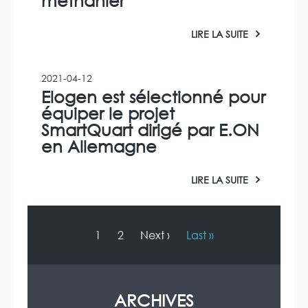
méthanier
LIRE LA SUITE
2021-04-12
Elogen est sélectionné pour
équiper le projet
SmartQuart dirigé par E.ON
en Allemagne
LIRE LA SUITE
P
a
g
P
1
P
2
P
Next ›
D
Last »
i
a
a
a
e
n
g
g
g
r
a
e
e
e
n
t
i
c
s
i
o
o
u
è
ARCHIVES
n
u
i
r