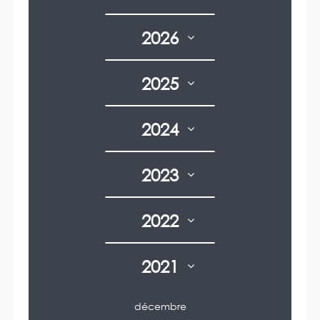
r
v
e
a
a
p
n
n
a
2026
t
t
g
e
e
e
2025
2024
2023
2022
2021
décembre